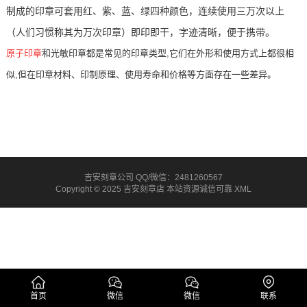
制成的印章可套用红、紫、蓝、绿四种颜色，连续使用三万次以上
（人们习惯称其为万次印章）即印即干，字迹清
晰，便于携
带。
原子印章
和光敏印章都是常见的印章类型,它们在外形和使用方式上都很相
似,但在印章材料、印制原理、使用寿命和价格等方面存在一些差异。
吉安刻章公司 QQ/微信：2481260567
Copyright © 2025 吉安刻章店 本站资源诚信可靠
XML
首页
微信
微信
联系