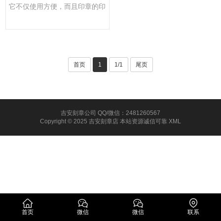
它不仅使用方便，而且印章的印
面可随意更换，方便用户多···
首页
1
1/1
尾页
吉安刻章公司 QQ/微信：2481260567
Copyright © 2025 吉安刻章店 本站资源诚信可靠
XML
首页
微信
微信
联系