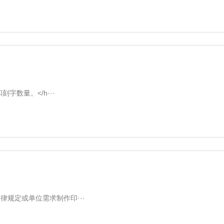
数量。</h···
规定或单位需求制作印···